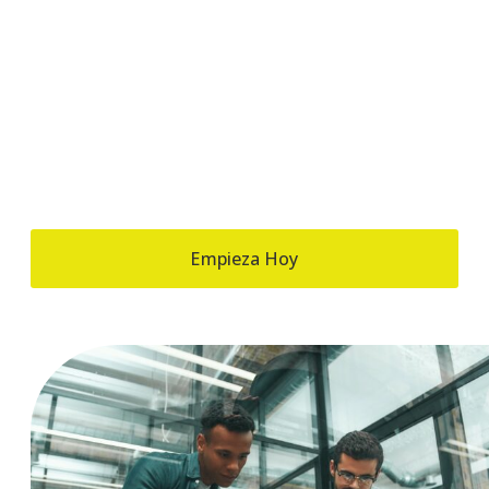
GARANTÍA
Comprometidos con
tu éxito
Ofrecemos una garantía de 3 meses: si no
conseguimos resultados, te devolvemos el dinero.
Empieza Hoy