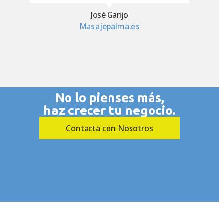
José Garijo
Masajepalma.es
No lo pienses más,
haz crecer tu negocio.
Contacta con Nosotros